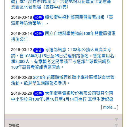
動」本年度共辦理5場次，活動地點為花蓮文化創意產
業園區19號聚場（遊客中心旁）
2019-03-18
轉知衛生福利部國民健康署出版「臺
公告
灣肥胖防治策略」、
2019-03-14
國立自然科學博物館108年兒童節優惠
公告
措施公告
2019-03-12
考選部訊息：108年公務人員高普考
公告
試，自108年3月15日至25日受理網路報名，暫定需用名
額3,383人，有意報考之民眾請至考選部全球資訊網及
108年高普考資訊專區查詢。
2019-02-26
2019年花蓮縣辦理推動小學社區棒球育樂營
活動，歡迎學生踴躍報名參與。
2019-02-26
大愛衛星電視股份有限公司號召全國
公告
中小學校自108年3月18日至4月14日進行 無塑生活記錄
[
more...
]
教導處