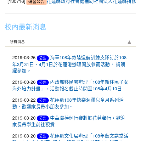
[130716]
花蓮縣政府社會處補助社團法人花蓮縣持修積
研習公告
校內最新消息
所有消息
2019-03-26
海軍108年敦睦遠航訓練支隊訂於108
公告
年3月31日、4月1日於花蓮港辦理開放參觀活動， 請踴
躍參加。
2019-03-26
內政部移民署辦理「108年新住民子女
公告
海外培力計畫」，活動報名截止時間至108年4月10日
2019-03-22
花蓮縣108年快樂洄瀾兒童月系列活
公告
動，歡迎家長帶小朋友參加。
2019-03-20
中華職棒例行賽將於花蓮舉行，歡迎
公告
家長帶學生前往觀賞
2019-03-20
花蓮縣文化局辦理「108年藝文講堂活
公告