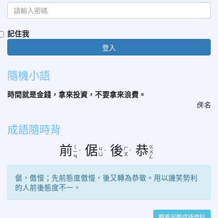
記住我
登入
隨機小語
時間就是金錢，拿來投資，不要拿來浪費。
佚名
成語隨時背
前
倨
後
恭
ㄑ
ㄍ
ㄐ
ㄏ
ㄧ
ˊ
ˋ
ˋ
ㄨ
ㄩ
ㄡ
ㄢ
ㄥ
倨，傲慢；先前態度傲慢，後又轉為恭敬。用以譏笑勢利
的人前後態度不一。
觀看完整成語資料