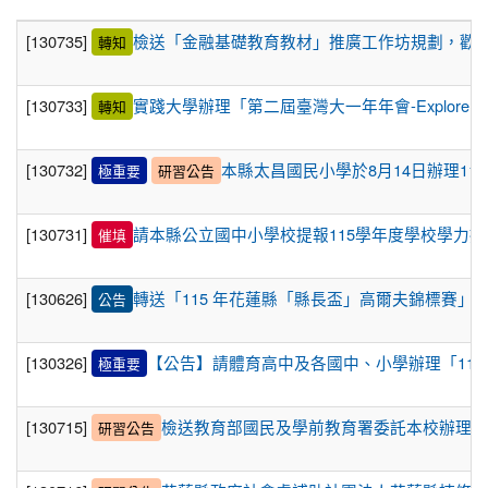
[130735]
檢送「金融基礎教育教材」推廣工作坊規劃，歡迎
轉知
[130733]
實踐大學辦理「第二屆臺灣大一年年會-Explore
轉知
[130732]
本縣太昌國民小學於8月14日辦理1
極重要
研習公告
[130731]
請本縣公立國中小學校提報115學年度學校學力
催填
[130626]
轉送「115 年花蓮縣「縣長盃」高爾夫錦標賽」
公告
[130326]
【公告】請體育高中及各國中、小學辦理「11
極重要
[130715]
檢送教育部國民及學前教育署委託本校辦理之「
研習公告