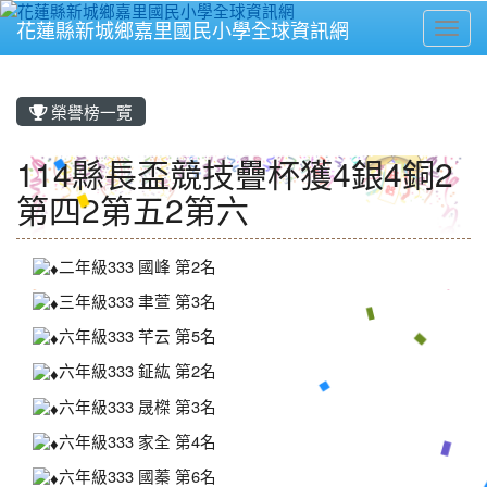
花蓮縣新城鄉嘉里國民小學全球資訊網
Toggl
⏸
榮譽榜一覽
114縣長盃競技疊杯獲4銀4銅2
第四2第五2第六
二年級333 國峰 第2名
三年級333 聿萱 第3名
六年級333 芊云 第5名
六年級333 鉦紘 第2名
六年級333 晟榤 第3名
六年級333 家全 第4名
六年級333 國蓁 第6名