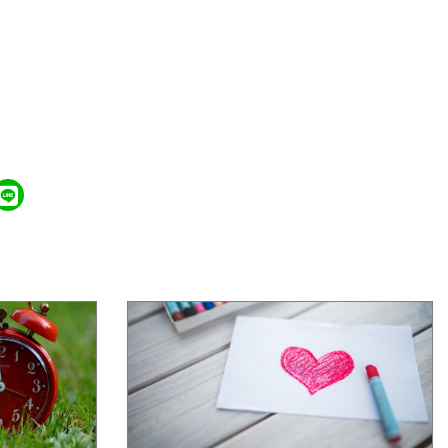
學年度第2公告
花蓮縣新城鄉嘉里國民小學 115學年度第3次
普通班代理教師甄第2次招考無人報名，賡續
辦理第3次招考。