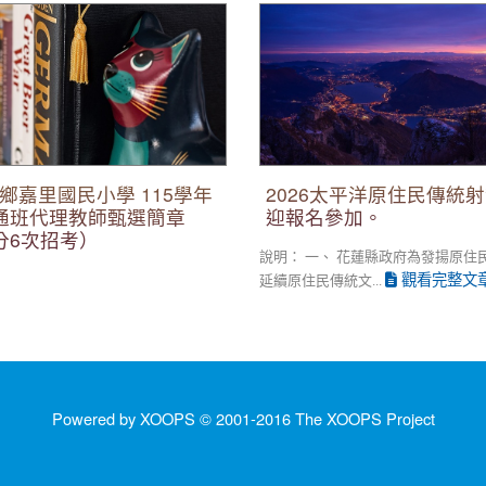
里國民小學 115學年度第3次
2026太平洋原住民傳統射箭巡
師甄選簡章 （1次公告分6次招
加。
鄉嘉里國民小學 115學年
2026太平洋原住民傳統
通班代理教師甄選簡章
迎報名參加。
分6次招考）
說明： 一、 花蓮縣政府為發揚原住
觀看完整文
延續原住民傳統文...
Powered by XOOPS © 2001-2016
The XOOPS Project