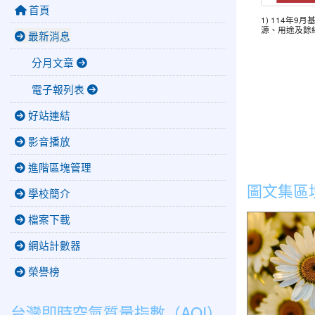
首頁
1) 114年9月
源、用途及餘絀
最新消息
分月文章
電子報列表
好站連結
影音播放
進階區塊管理
圖文集區
學校簡介
檔案下載
公告本縣202
項目、日期 
網站計數器
告事項。
榮譽榜
台灣即時空氣質量指數（AQI）