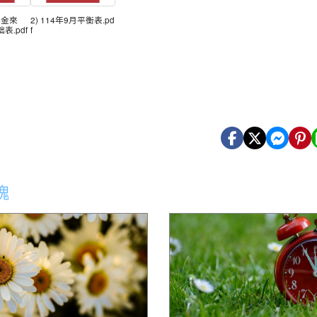
基金來
2) 114年9月平衡表.pd
表.pdf
f
塊
6城鎮韌性(防空)演習演練場所、
花蓮縣新城鄉嘉里國民小學115
及時間實施交通管制措施,詳如公
第2次招考代理教師錄取名單