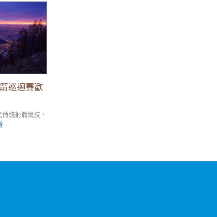
迴賽歡迎報名參
射箭巡迴賽歡
民傳統射箭競技，
章