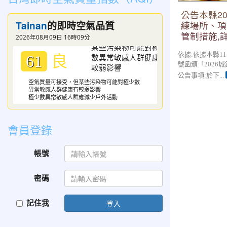
公告本縣20
Tainan
練場所、項
的即時空氣品質
管制措施,
2026年08月09日 16時09分
良
依據:依據本縣115
61
號函頒「2026
公告事項:於下...
空氣質量可接受，但某些污染物可能對極少數
異常敏感人群健康有較弱影響
極少數異常敏感人群應減少戶外活動
會員登錄
帳號
密碼
記住我
登入