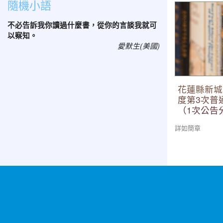
隨機小語
花蓮縣新城鄉嘉
普通班代理教
不必告訴我你讀過什麼書，從你的言談我就可
考）
以察知。
愛默生(美國)
花蓮縣新城
度第3次普
（1次公告
詳如簡章