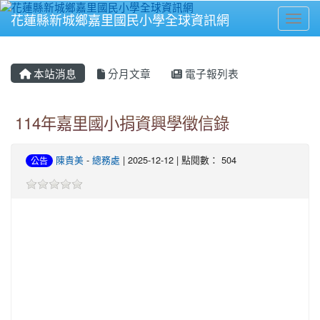
花蓮縣新城鄉嘉里國民小學全球資訊網
Toggl
⏸
本站消息
分月文章
電子報列表
114年嘉里國小捐資興學徵信錄
陳貴美
-
總務處
| 2025-12-12 | 點閱數： 504
公告