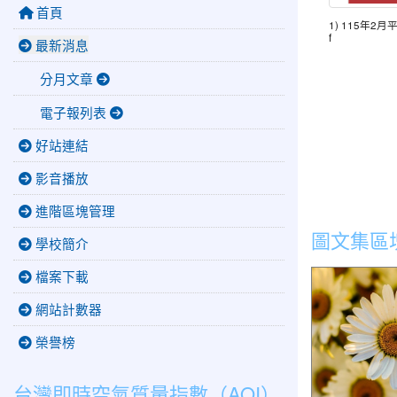
首頁
1) 115年2月
f
最新消息
分月文章
電子報列表
好站連結
影音播放
進階區塊管理
圖文集區
學校簡介
檔案下載
公告本縣202
項目、日期 
網站計數器
告事項。
榮譽榜
台灣即時空氣質量指數（AQI）