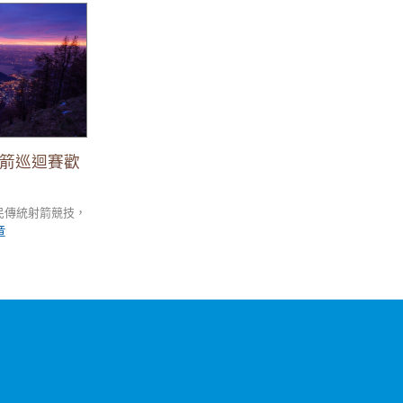
迴賽歡迎報名參
射箭巡迴賽歡
民傳統射箭競技，
章