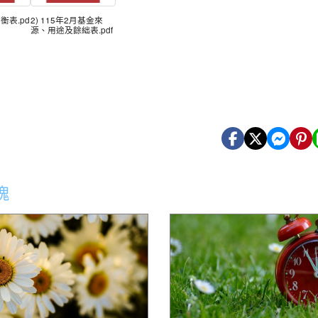
平衡表.pd
2) 115年2月基金來
源、用途及餘絀表.pdf
塊
6城鎮韌性(防空)演習演練場所、
花蓮縣新城鄉嘉里國民小學115
及時間實施交通管制措施,詳如公
第2次招考代理教師錄取名單