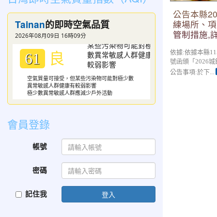
公告本縣20
Tainan
練場所、項
的即時空氣品質
管制措施,
2026年08月09日 16時09分
良
依據:依據本縣115
61
號函頒「2026
公告事項:於下...
空氣質量可接受，但某些污染物可能對極少數
異常敏感人群健康有較弱影響
極少數異常敏感人群應減少戶外活動
會員登錄
帳號
密碼
記住我
登入