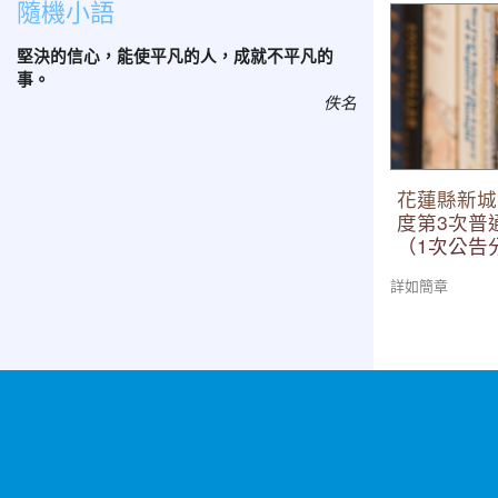
隨機小語
花蓮縣新城鄉嘉
普通班代理教
堅決的信心，能使平凡的人，成就不平凡的
考）
事。
佚名
花蓮縣新城
度第3次普
（1次公告
詳如簡章