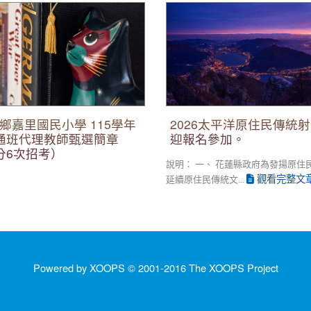
里國民小學 115學年度第3次
2026太平洋原住民傳統射箭巡
師甄選簡章 （1次公告分6次招
加。
鄉嘉里國民小學 115學年
2026太平洋原住民傳統
通班代理教師甄選簡章
迎報名參加。
分6次招考）
說明： 一、 花蓮縣政府為發揚原住
觀看完整文
延續原住民傳統文...
Powered by XOOPS © 2001-2016
The XOOPS Project