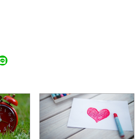
學年度第2公告
花蓮縣新城鄉嘉里國民小學 115學年度第3次
普通班代理教師甄第2次招考無人報名，賡續
辦理第3次招考。