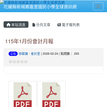
花蓮縣新城鄉嘉里國民小學全球資訊網
Toggl
⏸
本站消息
分月文章
電子報列表
115年1月份會計月報
徐毓謙
-
會計室
| 2026-02-24 | 點閱數： 293
公告