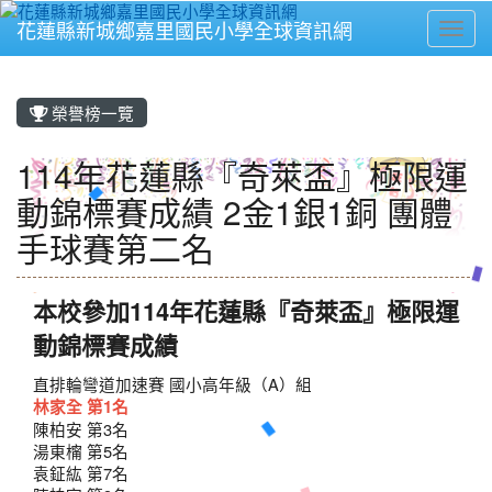
花蓮縣新城鄉嘉里國民小學全球資訊網
Toggl
⏸
榮譽榜一覽
114年花蓮縣『奇萊盃』極限運
動錦標賽成績 2金1銀1銅 團體
手球賽第二名
本校參加114年花蓮縣『奇萊盃』極限運
動錦標賽成績
直排輪彎道加速賽 國小高年級（A）組
林家全 第1名
陳柏安 第3名
湯東橣 第5名
袁鉦紘 第7名