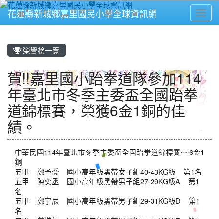
花蓮縣新城鄉嘉里國民小學全球資訊網
Toggl
⏸
榮譽榜一覽
賀!!嘉里國小跆拳道隊參加114
年臺北市冬季主委盃全國跆拳
道錦標賽，榮獲6金1銅的佳
績。
中華民國114年臺北市冬季主委盃全國跆拳道錦標賽~~6金1
銅
五甲 鄭予喬 國小高年級黑帶女子組40-43KG級 第1名
五甲 陳奕丞 國小高年級黑帶男子組27-29KG級A 第1
名
五甲 鄭宇辰 國小高年級黑帶男子組29-31KG級D 第1
名