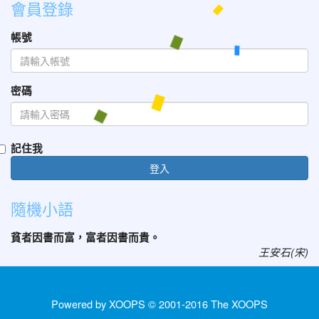
會員登錄
帳號
密碼
記住我
登入
隨機小語
貧者因書而富，富者因書而貴。
王安石(宋)
Powered by XOOPS © 2001-2016
The XOOPS