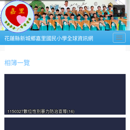
⏸
花蓮縣新城鄉嘉里國民小學全球資訊網
Toggl
相簿一覽
1150327數位性別暴力防治宣導(16)