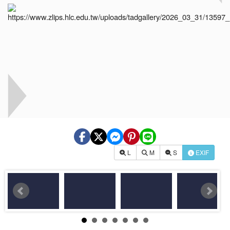
L
M
S
EXIF