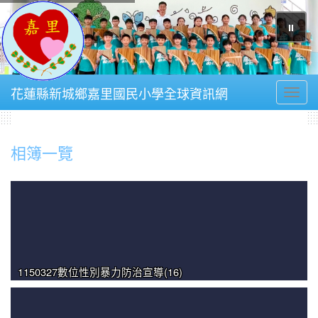
⏸
花蓮縣新城鄉嘉里國民小學全球資訊網
Toggl
相簿一覽
1150327數位性別暴力防治宣導(16)