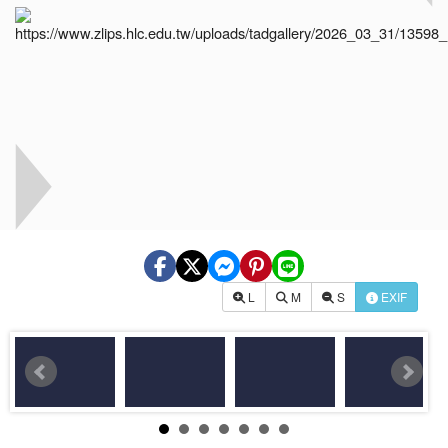
L
M
S
EXIF