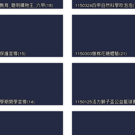
財商教育_聰明購物王_六甲(18)
1150324四甲自然科學吹泡泡(1
少保護宣導(15)
1150303做棉花糖體驗(21)
二學期開學宣導(14)
1150125活力獅子盃公益籃球賽(