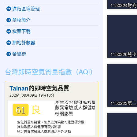
1150324
進階區塊管理
學校簡介
檔案下載
網站計數器
榮譽榜
1150320兒
台灣即時空氣質量指數（AQI）
Tainan
的即時空氣品質
2026年08月09日 19時10分
1150223第
良
61
空氣質量可接受，但某些污染物可能對極少數
異常敏感人群健康有較弱影響
極少數異常敏感人群應減少戶外活動