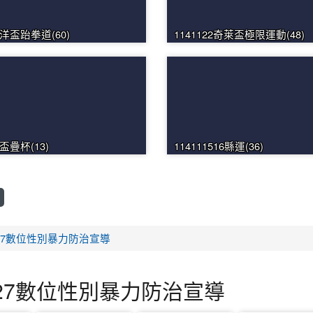
平洋盃跆拳道(60)
1141122奇萊盃極限運動(48)
長盃疊杯(13)
114111516縣運(36)
0327數位性別暴力防治宣導
0327數位性別暴力防治宣導