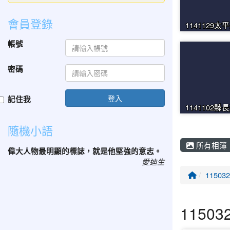
會員登錄
1141129太
帳號
密碼
登入
記住我
1141102縣
隨機小語
所有相簿
偉大人物最明顯的標誌，就是他堅強的意志。
愛迪生
回首頁
115
115