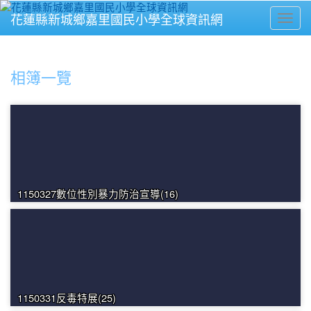
花蓮縣新城鄉嘉里國民小學全球資訊網
Toggl
⏸
相簿一覽
1150327數位性別暴力防治宣導(16)
1150331反毒特展(25)