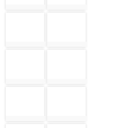
photo:13219
photo:13220
photo-13221
photo-13222
photo:13221
photo:13222
photo-13223
photo-13224
photo:13223
photo:13224
photo-13225
photo-13226
photo:13225
photo:13226
photo-13227
photo-13228