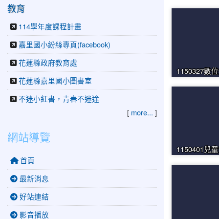
教育
114學年度課程計畫
嘉里國小紛絲專頁(facebook)
花蓮縣政府教育處
1150327
花蓮縣嘉里國小圖書室
不迷小紅書，青春不迷途
[
more...
]
網站導覽
1150401兒
首頁
最新消息
好站連結
影音播放