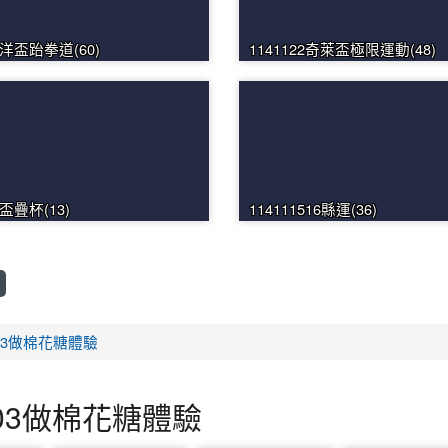
平洋盃跆拳道(60)
1141122奇萊盃極限運動(48)
長盃疊杯(13)
114111516縣運(36)
303做棉花糖體驗
303做棉花糖體驗