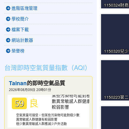
1150324
進階區塊管理
學校簡介
檔案下載
網站計數器
榮譽榜
1150320兒
台灣即時空氣質量指數（AQI）
Tainan
的即時空氣品質
2026年08月09日 20時01分
1150223第
良
59
空氣質量可接受，但某些污染物可能對極少數
異常敏感人群健康有較弱影響
極少數異常敏感人群應減少戶外活動