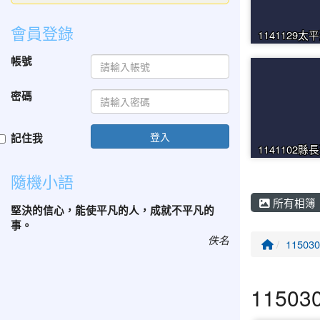
會員登錄
1141129太
帳號
密碼
登入
記住我
1141102縣
隨機小語
所有相簿
堅決的信心，能使平凡的人，成就不平凡的
事。
佚名
回首頁
1150
1150