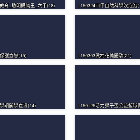
財商教育_聰明購物王_六甲(18)
1150324四甲自然科學吹泡泡(1
少保護宣導(15)
1150303做棉花糖體驗(21)
二學期開學宣導(14)
1150125活力獅子盃公益籃球賽(