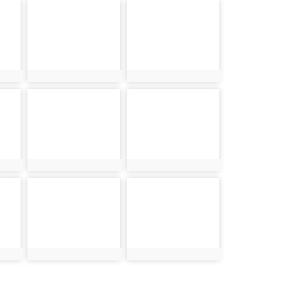
photo-13419
photo-13420
photo:13419
photo:13420
photo-13425
photo-13426
photo:13425
photo:13426
photo-13431
photo-13432
photo:13431
photo:13432