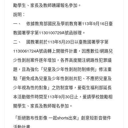
勵學生、家長及教師踴躍報名參加。
說明：
一、 依據教育部國民及學前教育署113年9月16日臺
教國署學字第1130100729A號函辦理。
二、 國教署前於113年5月23日以臺教國署學字第
1130061724A號函轉上開徵件計畫，因應數位/網路兒
少性剝削案件逐年增加，各界高度關注網路性犯罪議
題，且為強化「兒童及少年性剝削防制條例」修法重
點「避免成為兒童及少年性剝削共犯、不應把兒童及
少年視為性的對象」之防制宣導，爰衛生福利部延長
本活動徵件時間至113年9月30日止，爰請學校鼓勵相
關學生、家長及教師報名參加。
「拒絕散布性影像 一起shorts出來」創意短影音徵件
活動計畫