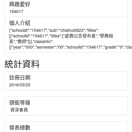
興趣愛好
154617
個人介紹
{"schoolid":"154617","sub":"chiahui0823","titles":
[{"schoolid":"154617","titles":["處務公告發布者","學務組
長","教師"]}],"classinfo":
[{"year":"000","semester":"00","schoolid":"154617","grade":"0","class
統計資料
註冊日期
2016/03/23
頭銜等級
資深會員
發表總數