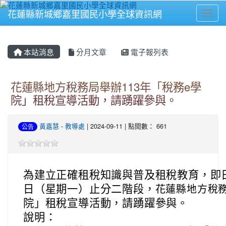
花蓮縣新城鄉嘉里國民小學全球資訊網
Toggl
⏸
本站消息
分月文章
電子報列表
花蓮縣地方稅務局舉辦113年「稅務e學
院」租稅宣導活動，請踴躍參與。
黃嘉慧
-
教導處
| 2024-09-11 | 點閱數： 661
公告
為建立正確租稅知識與普及租稅教育，即日起
日（星期一）止分二階段，
花蓮縣地方稅
院」租稅宣導活動，請踴躍參與。
說明：