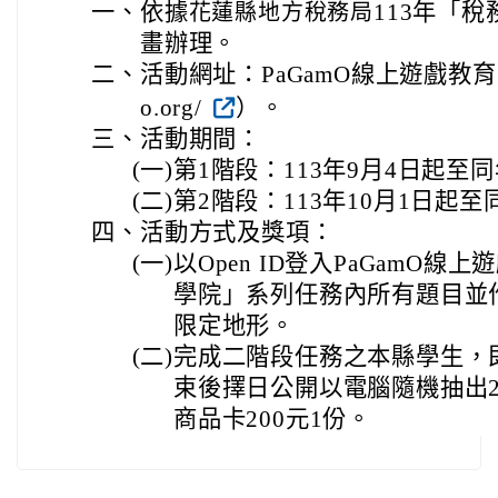
一、
依據
113年「
花蓮縣地方稅務局
畫辦理。
二、
活動網址：PaGamO線上遊戲教育平台（h
o.org/
）。
三、
活動期間：
(一)
第1階段：113年9月4日起至
(二)
第2階段：113年10月1日起至
四、
活動方式及獎項：
(一)
以Open ID登入PaGamO
學院」系列任務內所有題目並
限定地形。
(二)
完成二階段任務之本縣學生，
束後擇日公開以電腦隨機抽出2
商品卡200元1份。