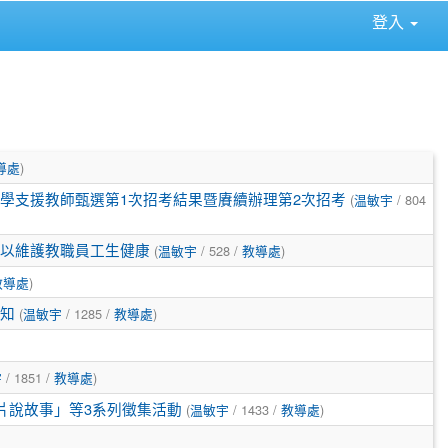
登入
⏸
導處
)
教學支援教師甄選第1次招考結果暨賡續辦理第2次招考
(
温敏宇
/ 804
以維護教職員工生健康
(
温敏宇
/ 528 /
教導處
)
教導處
)
知
(
温敏宇
/ 1285 /
教導處
)
宇
/ 1851 /
教導處
)
片說故事」等3系列徵集活動
(
温敏宇
/ 1433 /
教導處
)