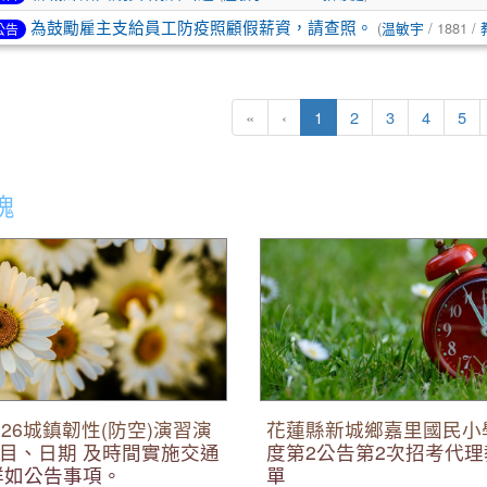
為鼓勵雇主支給員工防疫照顧假薪資，請查照。
(
温敏宇
/ 1881 /
公告
(目前頁次)
«
‹
1
2
3
4
5
塊
6城鎮韌性(防空)演習演練場所、
花蓮縣新城鄉嘉里國民小學115
及時間實施交通管制措施,詳如公
第2次招考代理教師錄取名單
26城鎮韌性(防空)演習演
花蓮縣新城鄉嘉里國民小學
目、日期 及時間實施交通
度第2公告第2次招考代
詳如公告事項。
單