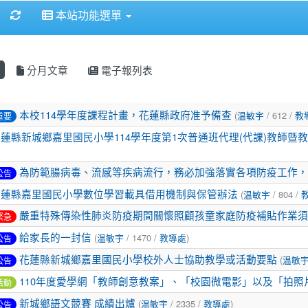
重新取得佈景設定
本站功能選單
分月文章
電子報列表
表
本校114學年度課程計畫，花蓮縣政府准予備查
(
温敏宇
/ 612 /
教
重要
蓮縣新城鄉嘉里國民小學114學年度第1次普通班代理(代課)教師暨
為防範腸病毒、流感等疾病流行，務必加強落實各項防疫工作，
公告
花蓮縣嘉里國民小學數位學習載具借用機制與保管辦法
(
温敏宇
/ 804 /
嚴重特殊傳染性肺炎防疫期間關懷照顧孩童家庭防疫補貼作業須
緊急
給家長的一封信
(
温敏宇
/ 1470 /
教導處
)
公告
花蓮縣新城鄉嘉里國民小學校外人士協助教學或活動要點
(
温敏
公告
110年度愛學網「教師創意教案」、「校園微電影」以及「拍照
活動
新城鄉語文競賽 成績出爐
(
温敏宇
/ 2335 /
教導處
)
公告