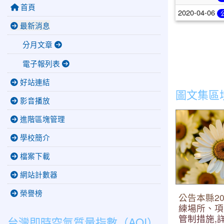
首頁
2020-04-06
最新消息
分月文章
電子報列表
好站連結
圖文集區
影音播放
公告本縣202
進階區塊管理
項目、日期 
告事項。
學校簡介
檔案下載
網站計數器
榮譽榜
公告本縣20
練場所、項
管制措施,
台灣即時空氣質量指數（AQI）