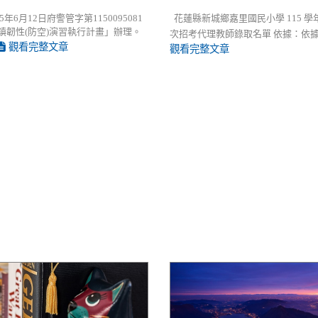
年6月12日府警管字第1150095081
花蓮縣新城鄉嘉里國民小學 115 學年度
城鎮韌性(防空)演習執行計畫」辦理。
次招考代理教師錄取名單 依據：依據本校 
觀看完整文章
觀看完整文章
里國民小學 115學年度第3次
2026太平洋原住民傳統射箭巡
師甄選簡章 （1次公告分6次招
加。