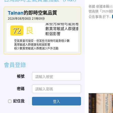
依據:依據本縣115
Tainan
號函頒「2026
的即時空氣品質
公告事項:於下...
2026年08月08日 21時09分
良
72
空氣質量可接受，但某些污染物可能對極少數
異常敏感人群健康有較弱影響
極少數異常敏感人群應減少戶外活動
會員登錄
帳號
密碼
花蓮縣新城鄉嘉
普通班代理教
記住我
登入
考）