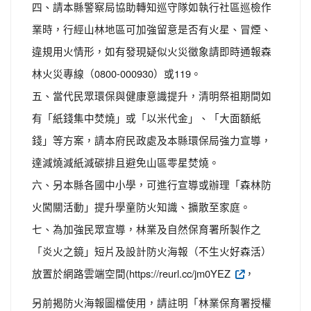
四、請本縣警察局協助轉知巡守隊如執行社區巡檢作
業時，行經山林地區可加強留意是否有火星、冒煙、
違規用火情形，如有發現疑似火災徵象請即時通報森
林火災專線（0800-000930）或119。
五、當代民眾環保與健康意識提升，清明祭祖期間如
有「紙錢集中焚燒」或「以米代金」、「大面額紙
錢」等方案，請本府民政處及本縣環保局強力宣導，
達減燒減紙減碳排且避免山區零星焚燒。
六、另本縣各國中小學，可進行宣導或辦理「森林防
火闖關活動」提升學童防火知識、擴散至家庭。
七、為加強民眾宣導，林業及自然保育署所製作之
「炎火之鏡」短片及設計防火海報（不生火好森活）
放置於網路雲端空間(https://reurl.cc/jm0YEZ
，
另前揭防火海報圖檔使用，請註明「林業保育署授權