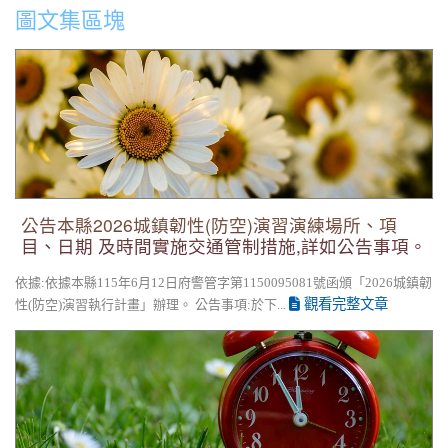
圖文集區塊
公告本縣2026城鎮韌性(防空)演習演練場所、項目、日期 及時
間實施交通管制措施,詳如公告事項。
公告本縣2026城鎮韌性(防空)演習演練場所、項
目、日期 及時間實施交通管制措施,詳如公告事項。
依據:依據本縣115年6月12日府警管字第1150095081號函頒「2026城鎮韌
觀看完整文章
性(防空)演習執行計畫」辦理。 公告事項:於下...
花蓮縣新城鄉嘉里國民小學115學年度第2公告第2次招考代理教
師錄取名單