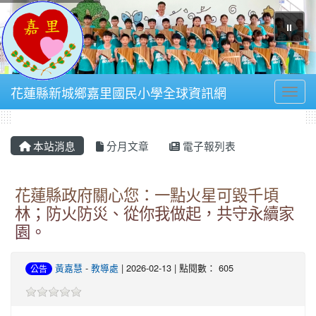
⏸
花蓮縣新城鄉嘉里國民小學全球資訊網
Toggl
本站消息
分月文章
電子報列表
花蓮縣政府關心您：一點火星可毀千頃
林；防火防災、從你我做起，共守永續家
園。
黃嘉慧
-
教導處
| 2026-02-13 | 點閱數： 605
公告