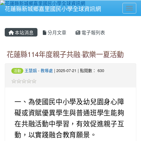
花蓮縣新城鄉嘉里國民小學全球資訊網
Toggl
⏸
本站消息
分月文章
電子報列表
花蓮縣114年度親子共融·歡樂一夏活動
王慧娟
-
教導處
| 2025-07-21 | 點閱數： 630
活動
一、為使國民中小學及幼兒園身心障
礙或資賦優異學生與普通班學生能夠
在共融活動中學習，有效促進親子互
動，以實踐融合教育願景。