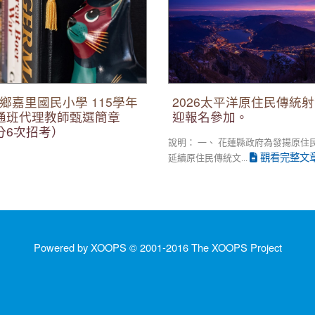
鄉嘉里國民小學 115學年
2026太平洋原住民傳統
通班代理教師甄選簡章
迎報名參加。
分6次招考）
說明： 一、 花蓮縣政府為發揚原住
觀看完整文
延續原住民傳統文...
Powered by XOOPS © 2001-2016
The XOOPS Project