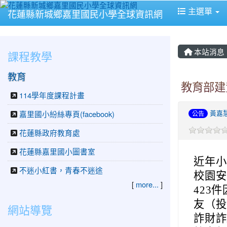
主選單
花蓮縣新城鄉嘉里國民小學全球資訊網
本站消息
課程教學
教育
教育部建
114學年度課程計畫
黃嘉
嘉里國小紛絲專頁(facebook)
公告
花蓮縣政府教育處
花蓮縣嘉里國小圖書室
近年小
不迷小紅書，青春不迷途
校園安
[
more...
]
423
友（投
網站導覽
詐財詐