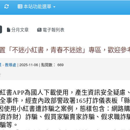
重新取得佈景設定
本站功能選單
分月文章
電子報列表
置「不迷小紅書，青春不迷途」專區，歡迎參
慧
-
教導處
| 2025-11-06 | 點閱數： 669
紅書APP為國人下載使用，產生資訊安全疑慮
全事件，經查內政部警政署165打詐儀表板「
件因使用小紅書遭詐騙之案例，態樣包含：網路
資詐財）詐騙、假買家騙賣家詐騙、假求職詐
騙等。