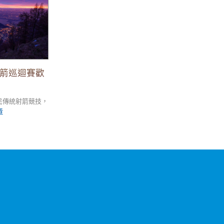
射箭巡迴賽歡
民傳統射箭競技，
章