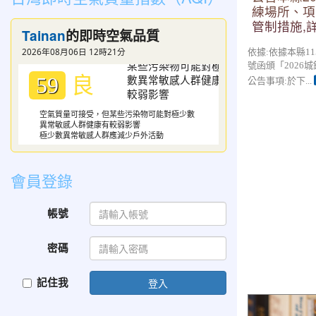
練場所、項
管制措施,
Tainan
的即時空氣品質
2026年08月06日 12時21分
依據:依據本縣115
號函頒「2026
良
59
公告事項:於下...
空氣質量可接受，但某些污染物可能對極少數
異常敏感人群健康有較弱影響
極少數異常敏感人群應減少戶外活動
會員登錄
帳號
密碼
記住我
登入
花蓮縣新城鄉嘉
普通班代理教