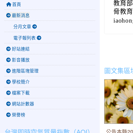
教育部
首頁
脅教育宣導
最新消息
iaohon
分月文章
電子報列表
好站連結
影音播放
圖文集區
進階區塊管理
學校簡介
公告本縣202
項目、日期 
檔案下載
告事項。
網站計數器
榮譽榜
台灣即時空氣質量指數（AQI）
公告本縣20