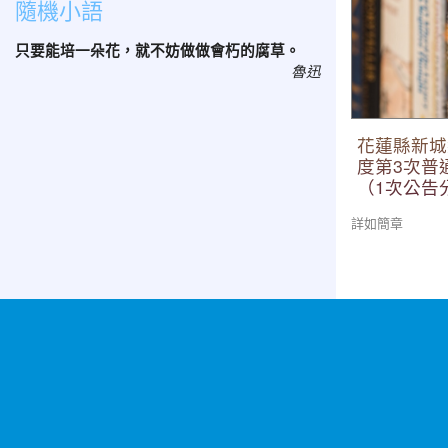
隨機小語
考）
只要能培一朵花，就不妨做做會朽的腐草。
魯迅
花蓮縣新城
度第3次普
（1次公告
詳如簡章