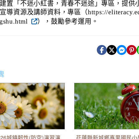
建置「不迷小紅書，青春不迷途」專區，提供
資源及講師資料，專區（https://eliteracy.edu.
gshu.html
），鼓勵參考運用。
塊
6城鎮韌性(防空)演習演練場所、
花蓮縣新城鄉嘉里國民小學115
及時間實施交通管制措施,詳如公
第2次招考代理教師錄取名單
26城鎮韌性(防空)演習演
花蓮縣新城鄉嘉里國民小學