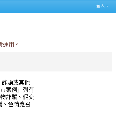
登入
⏸
考運用。
、詐騙或其他
縣市案例」列有
購物詐騙、假交
騙、色情應召