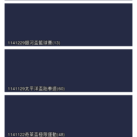
1141229銀河盃籃球賽(13)
1141129太平洋盃跆拳道(60)
1141122奇萊盃極限運動(48)