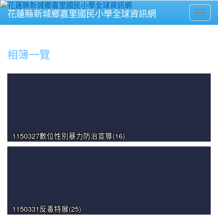
花蓮縣新城鄉嘉里國民小學全球資訊網
Toggl
⏸
相簿一覽
1150327數位性別暴力防治宣導(16)
1150331反毒特展(25)