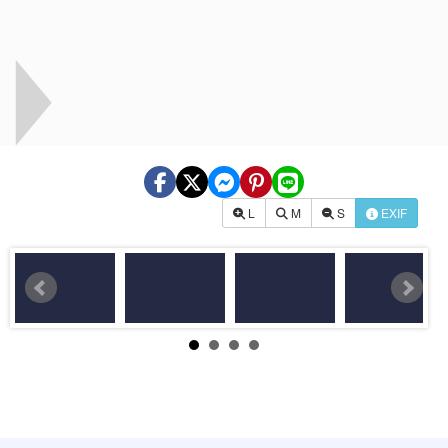
L
M
S
EXIF