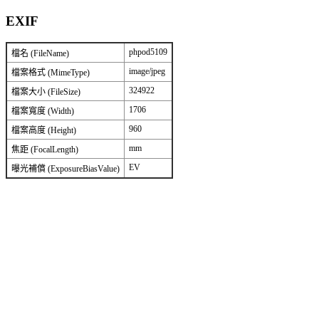
EXIF
phpod5109
檔名 (FileName)
image/jpeg
檔案格式 (MimeType)
324922
檔案大小 (FileSize)
1706
檔案寬度 (Width)
960
檔案高度 (Height)
mm
焦距 (FocalLength)
EV
曝光補償 (ExposureBiasValue)