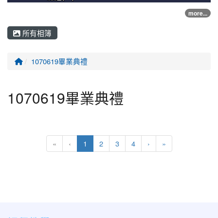
more...
所有相簿
回首頁
1070619畢業典禮
1070619畢業典禮
(目前頁次)
下一頁
最後頁
«
‹
1
2
3
4
›
»