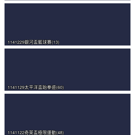
1141229銀河盃籃球賽(13)
1141129太平洋盃跆拳道(60)
1141122奇萊盃極限運動(48)