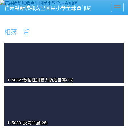
花蓮縣新城鄉嘉里國民小學全球資訊網
Toggl
⏸
相簿一覽
1150327數位性別暴力防治宣導(16)
1150331反毒特展(25)