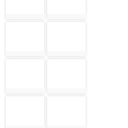
photo:12219
photo:12220
photo-12221
photo-12222
photo:12221
photo:12222
photo-12223
photo-12224
photo:12223
photo:12224
photo-12225
photo-12226