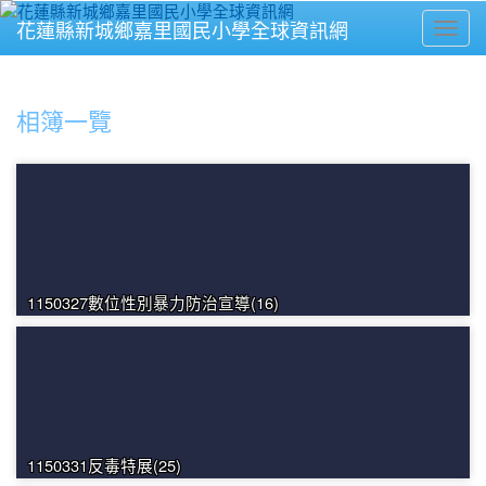
花蓮縣新城鄉嘉里國民小學全球資訊網
Toggl
⏸
相簿一覽
1150327數位性別暴力防治宣導(16)
1150331反毒特展(25)