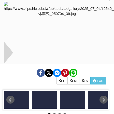
L
M
S
EXIF