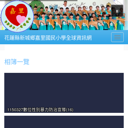
⏸
花蓮縣新城鄉嘉里國民小學全球資訊網
Toggl
相簿一覽
1150327數位性別暴力防治宣導(16)