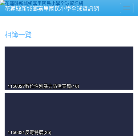
花蓮縣新城鄉嘉里國民小學全球資訊網
Toggl
⏸
相簿一覽
1150327數位性別暴力防治宣導(16)
1150331反毒特展(25)