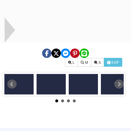
L
M
S
EXIF