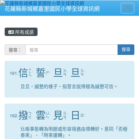
花蓮縣新城鄉嘉里國民小學全球資訊網
Toggl
⏸
所有成語
搜尋：
搜尋
信
誓
旦
旦
ㄒ
ㄉ
ㄉ
161.
ㄧ
ˋ
ㄕ
ˋ
ˋ
ˋ
ㄢ
ㄢ
ㄣ
旦旦，誠懇的樣子，指誓言說得極為誠懇可信。
撥
雲
見
日
ㄐ
ㄅ
ㄩ
162.
ˊ
ㄧ
ˋ
ㄖ
ˋ
ㄛ
ㄣ
ㄢ
比喻事態轉為明朗或形容境遇由壞轉好。意同「否極
泰來」、「時來運轉」。