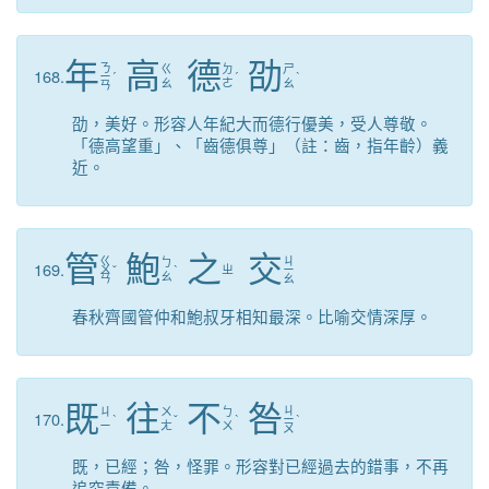
年
高
德
劭
ㄋ
ㄍ
ㄉ
ㄕ
168.
ㄧ
ˊ
ˊ
ˋ
ㄠ
ㄜ
ㄠ
ㄢ
劭，美好。形容人年紀大而德行優美，受人尊敬。
「德高望重」、「齒德俱尊」（註：齒，指年齡）義
近。
管
鮑
之
交
ㄍ
ㄐ
ㄅ
169.
ㄨ
ˇ
ˋ
ㄓ
ㄧ
ㄠ
ㄢ
ㄠ
春秋齊國管仲和鮑叔牙相知最深。比喻交情深厚。
既
往
不
咎
ㄐ
ㄐ
ㄨ
ㄅ
170.
ˋ
ˇ
ˋ
ㄧ
ˋ
ㄧ
ㄤ
ㄨ
ㄡ
既，已經；咎，怪罪。形容對已經過去的錯事，不再
追究責備。