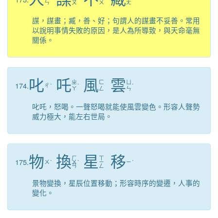
ㄣ
ㄡ
ㄨ
ㄤ
謀，謀畫；臧，善、好；句謂人的謀畫不妥善。常用
以說明事情失敗的原因，是人為所導致，與天命毫無
關係。
叱
吒
風
雲
ㄓ
ㄈ
ㄩ
174.
ㄔ
ˋ
ˋ
ˊ
ㄚ
ㄥ
ㄣ
叱吒，怒喝。一聲怒喝就能使風雲變色。形容人聲勢
威力極大，能左右世局。
物
換
星
移
ㄏ
ㄒ
175.
ㄨ
ˋ
ㄨ
ˋ
ㄧ
ㄧ
ˊ
ㄢ
ㄥ
景物變換，星辰位置移動；形容時序的變遷，人事的
變化。