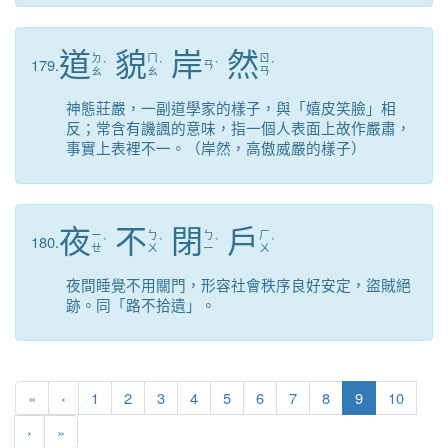
道
貌
岸
然
ㄉ
ㄇ
ㄖ
179.
ˋ
ˋ
ㄢ
ˋ
ˊ
ㄠ
ㄠ
ㄢ
神態莊嚴，一副道學家的樣子，與「嬉皮笑臉」相
反；常含有譏諷的意味，指一個人表面上故作嚴肅，
事實上表裡不一。（岸然，高傲威嚴的樣子）
夜
不
閉
戶
ㄧ
ㄅ
ㄅ
ㄏ
180.
ˋ
ˋ
ˋ
ˋ
ㄝ
ㄨ
ㄧ
ㄨ
夜間睡覺不用關門，形容社會秩序良好安定，盜賊絕
跡。同「路不拾遺」。
第一頁
上一頁
(目前頁次)
«
‹
1
2
3
4
5
6
7
8
9
10
下一頁
最後頁
›
»