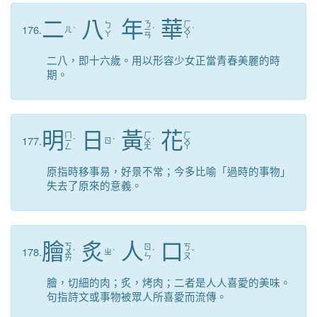
二
八
年
華
ㄋ
ㄏ
ㄅ
176.
ㄦ
ˋ
ㄧ
ˊ
ㄨ
ˊ
ㄚ
ㄢ
ㄚ
二八，即十六歲。用以形容少女正當青春美麗的時
期。
明
日
黃
花
ㄇ
ㄏ
ㄏ
177.
ㄧ
ˊ
ㄖ
ˋ
ㄨ
ˊ
ㄨ
ㄥ
ㄤ
ㄚ
原指時移事易，好景不常；今多比喻「過時的事物」
失去了原來的意義。
膾
炙
人
口
ㄎ
ㄖ
ㄎ
178.
ㄨ
ˋ
ㄓ
ˋ
ˊ
ˇ
ㄣ
ㄡ
ㄞ
膾，切細的肉；炙，烤肉；二者是人人喜愛的美味。
句指詩文或事物被眾人所喜愛而流傳。