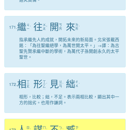
繼
往
開
來
ㄐ
ㄨ
ㄎ
ㄌ
171.
ˋ
ˇ
ˊ
ㄧ
ㄤ
ㄞ
ㄞ
指承繼先人的成就，開拓未來的新局面。北宋張載西
銘：「為往聖繼絕學，為萬世開太平。」→譯：為古
聖先賢承繼中斷的學術，為萬代子孫開創永久的太平
聖世。
相
形
見
絀
ㄒ
ㄒ
ㄐ
ㄔ
172.
ㄧ
ㄧ
ˊ
ㄧ
ˋ
ˋ
ㄨ
ㄤ
ㄥ
ㄢ
相形，比較；絀，不足。表示兩相比較，顯出其中一
方的拙劣。也用作謙詞。
人
謀
不
臧
ㄖ
ㄇ
ㄅ
ㄗ
173.
ˊ
ˊ
ˋ