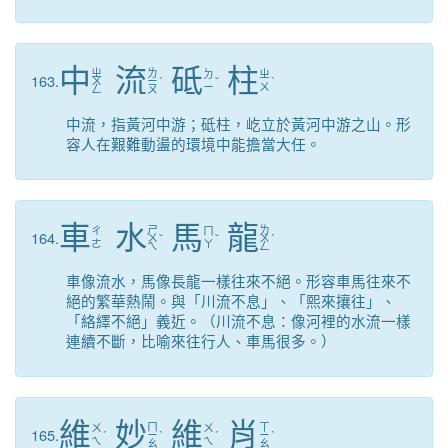
中
流
砥
柱
ㄓ
ㄌ
ㄉ
ㄓ
163.
ㄨ
ㄧ
ˊ
ˇ
ˋ
ㄧ
ㄨ
ㄥ
ㄡ
中流，指黃河中游；砥柱，屹立於黃河中游之山。形
容人在艱難動盪的環境中能擔當大任。
車
水
馬
龍
ㄕ
ㄌ
ㄔ
ㄇ
164.
ㄨ
ˇ
ˇ
ㄨ
ˊ
ㄜ
ㄚ
ㄟ
ㄥ
車像流水，馬像長龍一樣往來不絕。形容車馬往來不
絕的繁華熱鬧。與「川流不息」、「熙來攘往」、
「絡繹不絕」義近。（川流不息：像河裡的水流一樣
連續不斷，比喻來往行人、車馬很多。）
維
妙
維
肖
ㄇ
ㄒ
ㄨ
ㄨ
165.
ˊ
ㄧ
ˋ
ˊ
ㄧ
ˋ
ㄟ
ㄟ
ㄠ
ㄠ