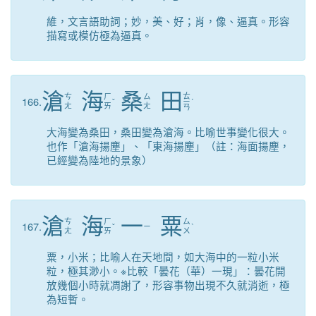
維，文言語助詞；妙，美、好；肖，像、逼真。形容
描寫或模仿極為逼真。
滄
海
桑
田
ㄊ
ㄘ
ㄏ
ㄙ
166.
ˇ
ㄧ
ˊ
ㄤ
ㄞ
ㄤ
ㄢ
大海變為桑田，桑田變為滄海。比喻世事變化很大。
也作「滄海揚塵」、「東海揚塵」（註：海面揚塵，
已經變為陸地的景象）
滄
海
一
粟
ㄘ
ㄏ
ㄙ
167.
ˇ
ㄧ
ˋ
ㄤ
ㄞ
ㄨ
粟，小米；比喻人在天地間，如大海中的一粒小米
粒，極其渺小。※比較「曇花（華）一現」：曇花開
放幾個小時就凋謝了，形容事物出現不久就消逝，極
為短暫。